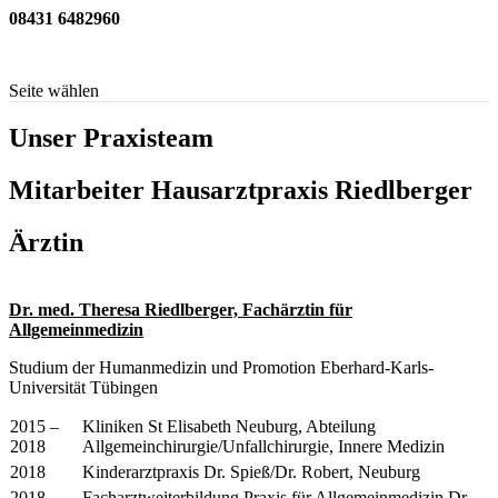
08431 6482960
info@hausarztpraxis-riedlberger.de
Seite wählen
Unser Praxisteam
Mitarbeiter Hausarztpraxis Riedlberger
Ärztin
Dr. med. Theresa Riedlberger, Fachärztin für
Allgemeinmedizin
Studium der Humanmedizin und Promotion Eberhard-Karls-
Universität Tübingen
2015 –
Kliniken St Elisabeth Neuburg, Abteilung
2018
Allgemeinchirurgie/Unfallchirurgie, Innere Medizin
2018
Kinderarztpraxis Dr. Spieß/Dr. Robert, Neuburg
2018 –
Facharztweiterbildung Praxis für Allgemeinmedizin Dr.